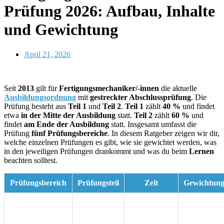
Prüfung 2026: Aufbau, Inhalte
und Gewichtung
April 21, 2026
Autor: Anna von MyDigiAcademy
Seit
2013
gilt für
Fertigungsmechaniker/-innen
die aktuelle
Ausbildungsordnung
mit
gestreckter Abschlussprüfung
. Die
Prüfung besteht aus
Teil 1
und
Teil 2
.
Teil 1
zählt
40 %
und findet
etwa
in der Mitte der Ausbildung
statt.
Teil 2
zählt
60 %
und
findet
am Ende der Ausbildung
statt. Insgesamt umfasst die
Prüfung
fünf Prüfungsbereiche
. In diesem Ratgeber zeigen wir dir,
welche einzelnen Prüfungen es gibt, wie sie gewichtet werden, was
in den jeweiligen Prüfungen drankommt und was du beim
Lernen
beachten solltest.
Prüfungsbereich
Prüfungsteil
Zeit
Gewichtun
8 Stunden
davon 6,5
Teil 1 der
Mitte der
Stunden