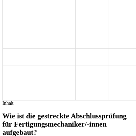
40 %
Abschlussprüfung
Ausbildung
praktisch und
90 Min
schriftlich
6,5 Stunden
Ende der
+
Montageauftrag
30 %
Ausbildung
Fachgespräch
max. 30 Min
Auftrags- und
Ende der
120 Min
10 %
Funktionsanalyse
Ausbildung
Ende der
Montagetechnik
120 Min
10 %
Ausbildung
Wirtschafts- und
Ende der
60 Min
10 %
Sozialkunde
Ausbildung
Inhalt
Wie ist die gestreckte Abschlussprüfung
für Fertigungsmechaniker/-innen
aufgebaut?