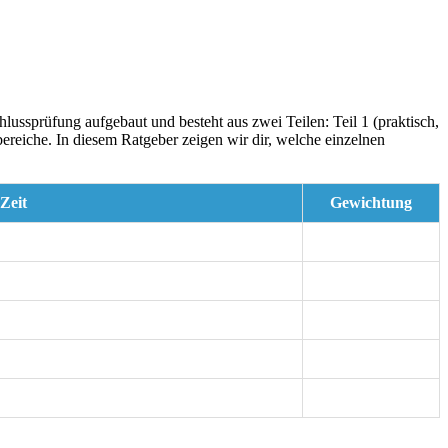
chlussprüfung aufgebaut und besteht aus zwei Teilen: Teil 1 (praktisch,
bereiche. In diesem Ratgeber zeigen wir dir, welche einzelnen
Zeit
Gewichtung
30 %
präch (max. 20 Minuten)
36 %
12 %
12 %
10 %