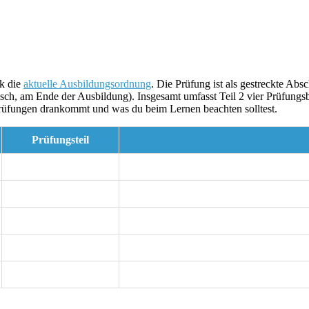
ik die
aktuelle Ausbildungsordnung
. Die Prüfung ist als gestreckte Abs
ktisch, am Ende der Ausbildung). Insgesamt umfasst Teil 2 vier Prüfungs
 Prüfungen drankommt und was du beim Lernen beachten solltest.
Prüfungsteil
Teil 1 (praktisch)
max. 8 Std.
Teil 2 (praktisch)
16 Stunden inklusive situativem Fachges
schriftlich
120 Min
schriftlich
120 Min
schriftlich
60 Min