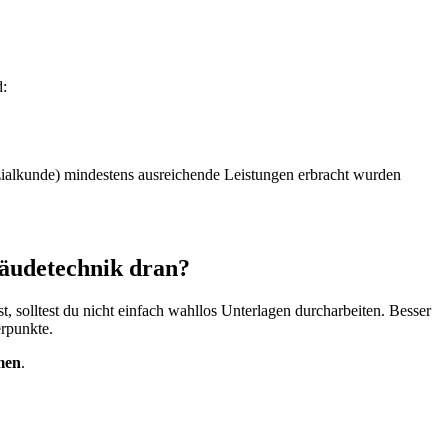
d:
zialkunde) mindestens ausreichende Leistungen erbracht wurden
bäudetechnik dran?
 solltest du nicht einfach wahllos Unterlagen durcharbeiten. Besser
rpunkte.
men
.