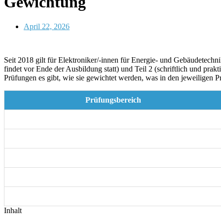
Gewichtung
April 22, 2026
Autor: Anna von MyDigiAcademy
Seit 2018 gilt für Elektroniker/-innen für Energie- und Gebäudetechn
findet vor Ende der Ausbildung statt) und Teil 2 (schriftlich und pra
Prüfungen es gibt, wie sie gewichtet werden, was in den jeweiligen
Prüfungsbereich
Elektronische Anlagen und Betriebsmittel (Teil 1)
Kundenauftrag (Teil 2)
Systementwurf
Funktions- und Systemanalyse
Wirtschafts- und Sozialkunde
Inhalt