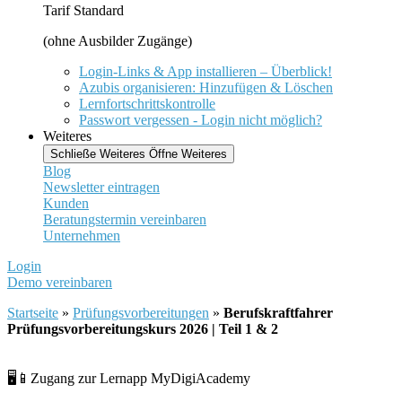
Tarif Standard
(ohne Ausbilder Zugänge)
Login-Links & App installieren – Überblick!
Azubis organisieren: Hinzufügen & Löschen
Lernfortschrittskontrolle
Passwort vergessen - Login nicht möglich?
Weiteres
Schließe Weiteres
Öffne Weiteres
Blog
Newsletter eintragen
Kunden
Beratungstermin vereinbaren
Unternehmen
Login
Demo vereinbaren
Startseite
»
Prüfungsvorbereitungen
»
Berufskraftfahrer
Prüfungsvorbereitungskurs 2026 | Teil 1 & 2
🖥️📱Zugang zur Lernapp MyDigiAcademy