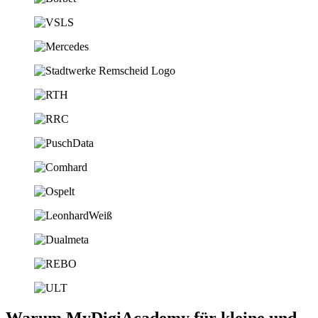
Warum MyDigiAcademy für kleine und