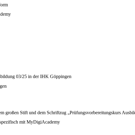
cademy
gen
ufsspezifisch mit MyDigiAcademy