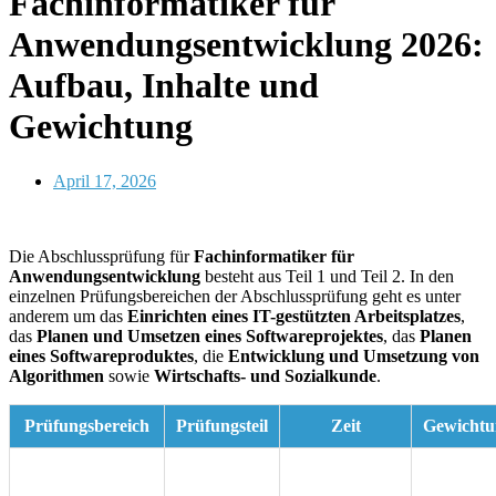
Fachinformatiker für
Anwendungsentwicklung 2026:
Aufbau, Inhalte und
Gewichtung
April 17, 2026
Autor: Anna von MyDigiAcademy
Die Abschlussprüfung für
Fachinformatiker für
Anwendungsentwicklung
besteht aus Teil 1 und Teil 2. In den
einzelnen Prüfungsbereichen der Abschlussprüfung geht es unter
anderem um das
Einrichten eines IT-gestützten Arbeitsplatzes
,
das
Planen und Umsetzen eines Softwareprojektes
, das
Planen
eines Softwareproduktes
, die
Entwicklung und Umsetzung von
Algorithmen
sowie
Wirtschafts- und Sozialkunde
.
Prüfungsbereich
Prüfungsteil
Zeit
Gewichtu
Einrichten eines
Mitte der
IT-gestützten
90 Min
20 %