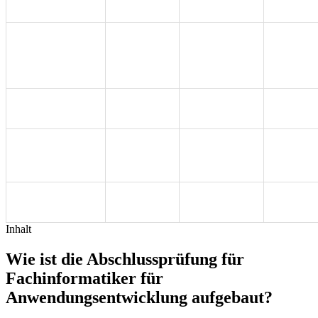
Ausbildung
Arbeitsplatzes
Projektarbeit +
Planen und
Ende der
Dokumentation
Umsetzen eines
50 %
Ausbildung
Präsentation +
Softwareprojektes
Fachgespräch
Planen eines
Ende der
90 Min
10 %
Softwareproduktes
Ausbildung
Entwicklung und
Ende der
Umsetzung von
90 Min
10 %
Ausbildung
Algorithmen
Wirtschafts- und
Ende der
60 Min
10 %
Sozialkunde
Ausbildung
Inhalt
Wie ist die Abschlussprüfung für
Fachinformatiker für
Anwendungsentwicklung aufgebaut?