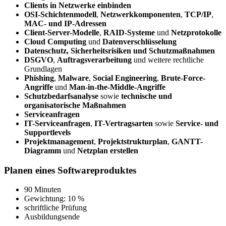
Clients in Netzwerke einbinden
OSI-Schichtenmodell
,
Netzwerkkomponenten
,
TCP/IP
,
MAC- und IP-Adressen
Client-Server-Modelle
,
RAID-Systeme
und
Netzprotokolle
Cloud Computing
und
Datenverschlüsselung
Datenschutz, Sicherheitsrisiken und Schutzmaßnahmen
DSGVO
,
Auftragsverarbeitung
und weitere rechtliche
Grundlagen
Phishing
,
Malware
,
Social Engineering
,
Brute-Force-
Angriffe
und
Man-in-the-Middle-Angriffe
Schutzbedarfsanalyse
sowie
technische und
organisatorische Maßnahmen
Serviceanfragen
IT-Serviceanfragen
,
IT-Vertragsarten
sowie
Service- und
Supportlevels
Projektmanagement
,
Projektstrukturplan
,
GANTT-
Diagramm
und
Netzplan erstellen
Planen eines Softwareproduktes
90 Minuten
Gewichtung: 10 %
schriftliche Prüfung
Ausbildungsende