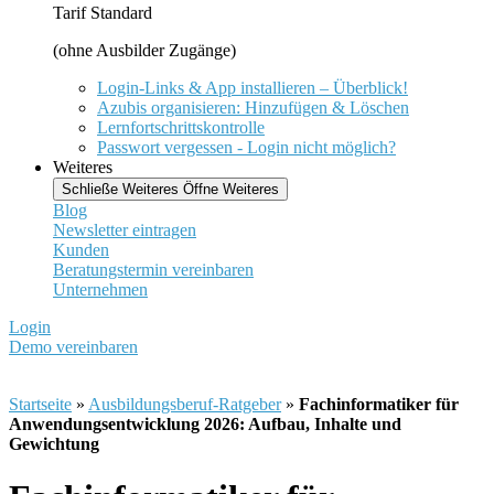
Tarif Standard
(ohne Ausbilder Zugänge)
Login-Links & App installieren – Überblick!
Azubis organisieren: Hinzufügen & Löschen
Lernfortschrittskontrolle
Passwort vergessen - Login nicht möglich?
Weiteres
Schließe Weiteres
Öffne Weiteres
Blog
Newsletter eintragen
Kunden
Beratungstermin vereinbaren
Unternehmen
Login
Demo vereinbaren
Startseite
»
Ausbildungsberuf-Ratgeber
»
Fachinformatiker für
Anwendungsentwicklung 2026: Aufbau, Inhalte und
Gewichtung